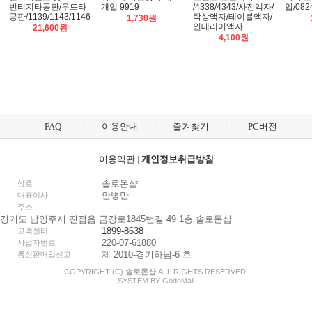
빈티지타공판/우드타
개입 9919
/4338/4343/사진액자/
입/082
공판/1139/1143/1146
탁상액자/테이블액자/
1,730원
인테리어액자
21,600원
4,100원
FAQ
이용안내
즐겨찾기
PC버전
이용약관
|
개인정보취급방침
솔로몬샵
상호
안병만
대표이사
주소
경기도 남양주시 진접읍 금강로1845번길 49 1층 솔로몬샵
1899-8638
고객센터
220-07-61880
사업자번호
제 2010-경기하남-6 호
통신판매업신고
COPYRIGHT (C)
솔로몬샵
ALL RIGHTS RESERVED.
SYSTEM BY
Godo
Mall