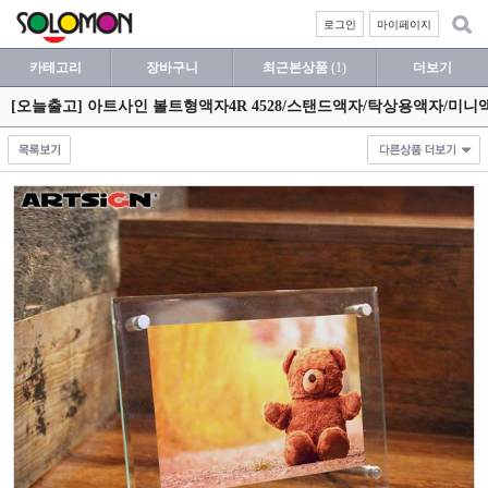
로그인
마이페이지
카테고리
장바구니
최근본상품
(1)
더보기
[오늘출고] 아트사인 볼트형액자4R 4528/스탠드액자/탁상용액자/미