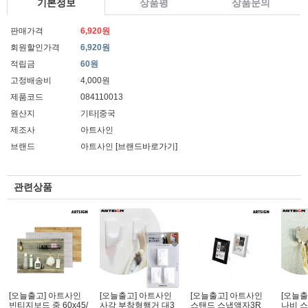
기본정보
상품평
상품문의
판매가격
6,920원
회원할인가격
6,920원
적립금
60원
고정배송비
4,000원
제품코드
084110013
원산지
기타|중국
제조사
아트사인
브랜드
아트사인
[브랜드바로가기]
관련상품
[오늘출고] 아트사인
[오늘출고] 아트사인
[오늘출고] 아트사인
[오늘출
빈티지보드 중 60x45/
사각 부착형행거 대3
스탠드 스냅액자3R
나비 스