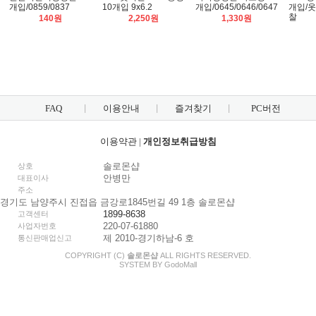
개입/0859/0837
10개입 9x6.2
개입/0645/0646/0647
개입/
찰
140원
2,250원
1,330원
FAQ
이용안내
즐겨찾기
PC버전
이용약관
|
개인정보취급방침
솔로몬샵
상호
안병만
대표이사
주소
경기도 남양주시 진접읍 금강로1845번길 49 1층 솔로몬샵
1899-8638
고객센터
220-07-61880
사업자번호
제 2010-경기하남-6 호
통신판매업신고
COPYRIGHT (C)
솔로몬샵
ALL RIGHTS RESERVED.
SYSTEM BY
Godo
Mall