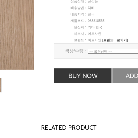
상품상태 :
신상품
배송방법 :
택배
배송지역 :
전국
제품코드 :
083810565
원산지 :
기타|한국
제조사 :
아트사인
브랜드 :
아트사인
[브랜드바로가기]
색상/수량 :
BUY NOW
ADD
RELATED PRODUCT