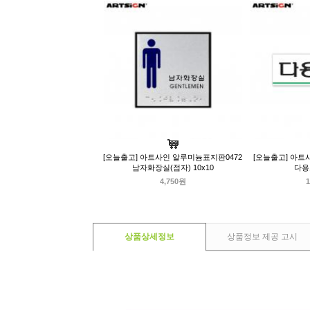
[오늘출고] 아트사인 알루미늄표지판0472
[오늘출고] 아트
남자화장실(점자) 10x10
다용
4,750원
1
상품상세정보
상품정보 제공 고시