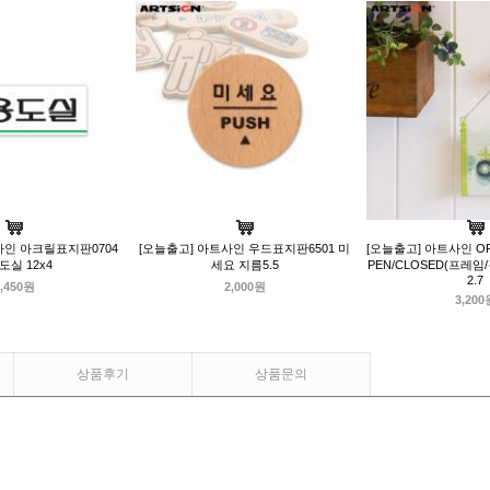
사인 아크릴표지판0704
[오늘출고] 아트사인 우드표지판6501 미
[오늘출고] 아트사인 OP
도실 12x4
세요 지름5.5
PEN/CLOSED(프레임/
2.7
,450원
2,000원
3,200
상품후기
상품문의