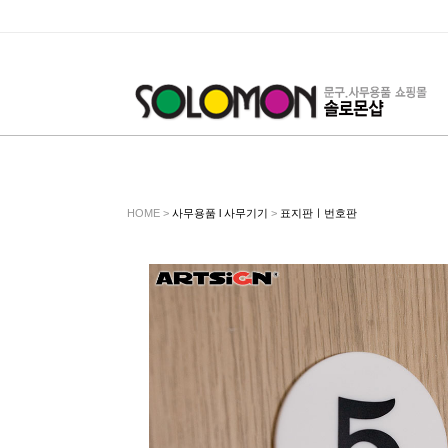
HOME >
사무용품 l 사무기기
>
표지판ㅣ번호판