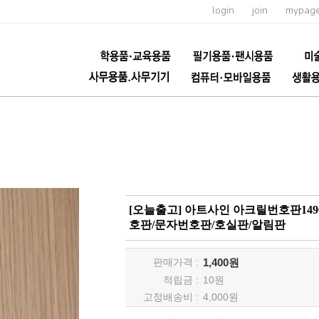
login
join
mypag
[오늘출고] 아트사인 아크릴번호판1490
호판/문자번호판/호실판/알림판
판매가격 :
1,400원
적립금 :
10
원
고정배송비 :
4,000원