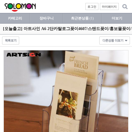
로그인
마이페이지
카테고리
장바구니
최근본상품
(1)
더보기
[오늘출고] 아트사인 A6 2단카탈로그꽂이4607/스탠드꽂이/홍보물꽂