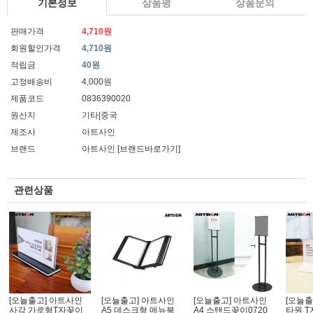
기본정보
상품평
상품문의
판매가격
4,710원
회원할인가격
4,710원
적립금
40원
고정배송비
4,000원
제품코드
0836390020
원산지
기타|중국
제조사
아트사인
브랜드
아트사인
[브랜드바로가기]
관련상품
[오늘출고] 아트사인
[오늘출고] 아트사인
[오늘출고] 아트사인
[오늘출
사각 가로형T자꽂이
A5 데스크형 메뉴북
A4 스탠드꽂이0720
타원 T