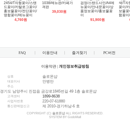
2454/T자형꽂이/스탠
1038/메뉴판/카페가
검정/스탠드사인/A4메
색/T
드꽂이/카탈로그꽂이/
격판
뉴꽂이/안내문꽂이/상
꽂이/
홍보물꽂이/전단꽂이/
품정보꽂이/홍보물꽂
보물꽂
39,030원
명함꽂이/메뉴꽂이
이
함꽂이
4,760원
91,900원
FAQ
이용안내
즐겨찾기
PC버전
이용약관
|
개인정보취급방침
솔로몬샵
상호
안병만
대표이사
주소
경기도 남양주시 진접읍 금강로1845번길 49 1층 솔로몬샵
1899-8638
고객센터
220-07-61880
사업자번호
제 2010-경기하남-6 호
통신판매업신고
COPYRIGHT (C)
솔로몬샵
ALL RIGHTS RESERVED.
SYSTEM BY
Godo
Mall