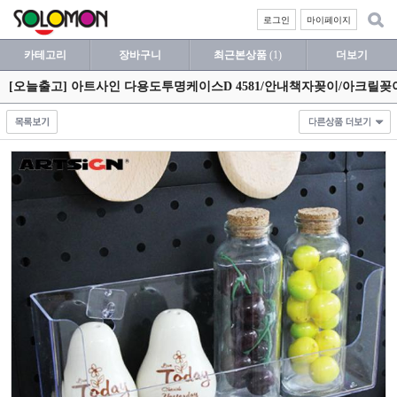
로그인
마이페이지
카테고리
장바구니
최근본상품
(1)
더보기
[오늘출고] 아트사인 다용도투명케이스D 4581/안내책자꽂이/아크릴