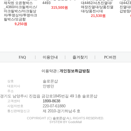
제작된 오픈형박스
4493
대4462/셔츠진열대/
대442
_4360/아크릴케이스/
매장진열대/상품진열
진열대
315,500원
아크릴박스/아크릴상
대/상품전시대
갑받침
자/투명상자/투명아크
21,530원
릴박스/모금함
9,250원
FAQ
이용안내
즐겨찾기
PC버전
이용약관
|
개인정보취급방침
솔로몬샵
상호
안병만
대표이사
주소
경기도 남양주시 진접읍 금강로1845번길 49 1층 솔로몬샵
1899-8638
고객센터
220-07-61880
사업자번호
제 2010-경기하남-6 호
통신판매업신고
COPYRIGHT (C)
솔로몬샵
ALL RIGHTS RESERVED.
SYSTEM BY
Godo
Mall