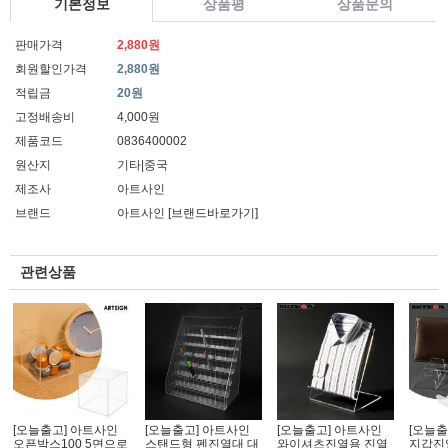
기본정보
상품평
상품문의
판매가격
2,880원
회원할인가격
2,880원
적립금
20원
고정배송비
4,000원
제품코드
0836400002
원산지
기타|중국
제조사
아트사인
브랜드
아트사인
[브랜드바로가기]
관련상품
[오늘출고] 아트사인
[오늘출고] 아트사인
[오늘출고] 아트사인
[오늘출
오픈박스100 5면으로
스탠드형 펜진열대 대
와이셔츠진열용 진열
지갑진