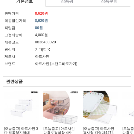
기본정보
상품평
상품문의
판매가격
8,620원
회원할인가격
8,620원
적립금
80원
고정배송비
4,000원
제품코드
0836430020
원산지
기타|한국
제조사
아트사인
브랜드
아트사인
[브랜드바로가기]
관련상품
[오늘출고] 아트사인 3
[오늘출고] 아트사인
[오늘출고] 아트사인
[오늘출
단 절곡형진열대
다용도정리함 4칸
경사형 진열대4474
다용도스