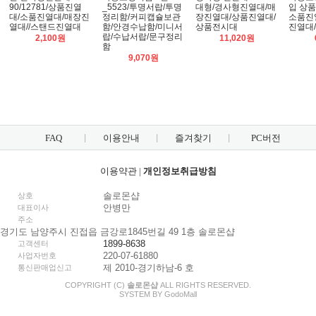
90/12781/상품진열
_5523/투명서랍/투명
대형/경사형진열대/매
입 상품
대/소품진열대/매장진
정리함/커피캡슐보관
장진열대/상품진열대/
소품진
열대//스탠드진열대
함/안경수납함/미니서
상품전시대
진열대
랍/수납서랍/문구정리
2,100원
11,020원
함
9,070원
FAQ
이용안내
즐겨찾기
PC버전
이용약관
|
개인정보취급방침
솔로몬샵
상호
안병만
대표이사
주소
경기도 남양주시 진접읍 금강로1845번길 49 1층 솔로몬샵
1899-8638
고객센터
220-07-61880
사업자번호
제 2010-경기하남-6 호
통신판매업신고
COPYRIGHT (C)
솔로몬샵
ALL RIGHTS RESERVED.
SYSTEM BY
Godo
Mall