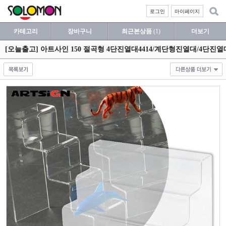
로그인
마이페이지
카테고리
장바구니
최근본상품
(1)
더보기
[오늘출고] 아트사인 150 절곡형 4단진열대4414/계단형진열대/4단