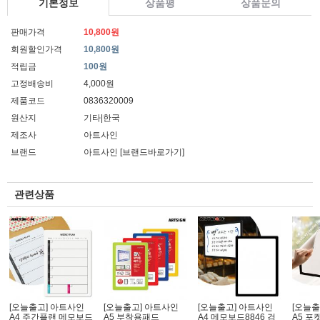
기본정보
상품평
상품문의
판매가격
10,800원
회원할인가격
10,800원
적립금
100원
고정배송비
4,000원
제품코드
0836320009
원산지
기타|한국
제조사
아트사인
브랜드
아트사인
[브랜드바로가기]
관련상품
[오늘출고] 아트사인
[오늘출고] 아트사인
[오늘출고] 아트사인
[오늘출
A4 주간플랜 메모보드
A5 부착용패드
A4 메모보드8846 검
A5 포