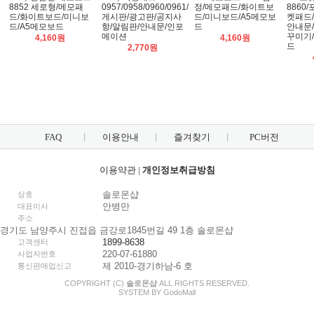
8852 세로형/메모패
0957/0958/0960/0961/
정/메모패드/화이트보
8860
드/화이트보드/미니보
게시판/광고판/공지사
드/미니보드/A5메모보
켓패드
드/A5메모보드
항/알림판/안내문/인포
드
안내문
메이션
꾸미기
4,160원
4,160원
드
2,770원
FAQ
이용안내
즐겨찾기
PC버전
이용약관
|
개인정보취급방침
솔로몬샵
상호
안병만
대표이사
주소
경기도 남양주시 진접읍 금강로1845번길 49 1층 솔로몬샵
1899-8638
고객센터
220-07-61880
사업자번호
제 2010-경기하남-6 호
통신판매업신고
COPYRIGHT (C)
솔로몬샵
ALL RIGHTS RESERVED.
SYSTEM BY
Godo
Mall