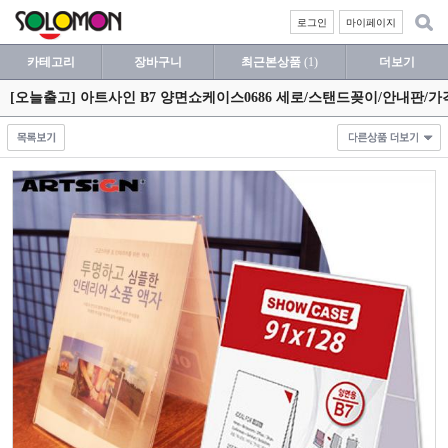
로그인
마이페이지
카테고리
장바구니
최근본상품
(1)
더보기
[오늘출고] 아트사인 B7 양면쇼케이스0686 세로/스탠드꽂이/안내판/