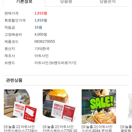
기본정보
상품평
상품문의
판매가격
1,910원
회원할인가격
1,910원
적립금
10원
고정배송비
4,000원
제품코드
0836270055
원산지
기타|한국
제조사
아트사인
브랜드
아트사인
[브랜드바로가기]
관련상품
[오늘출고] 아트사인
[오늘출고] 아트사인
[오늘출고] 아트사인
[오늘출
단면쇼케이스7719/스
단면쇼케이스7750 10
쇼카드4044 문자형
클립형 