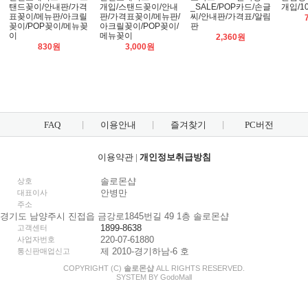
탠드꽂이/안내판/가격
개입/스탠드꽂이/안내
_SALE/POP카드/손글
개입/1
표꽂이/메뉴판/아크릴
판/가격표꽂이/메뉴판/
씨/안내판/가격표/알림
꽂이/POP꽂이/메뉴꽂
아크릴꽂이/POP꽂이/
판
이
메뉴꽂이
2,360원
830원
3,000원
FAQ
이용안내
즐겨찾기
PC버전
이용약관
|
개인정보취급방침
솔로몬샵
상호
안병만
대표이사
주소
경기도 남양주시 진접읍 금강로1845번길 49 1층 솔로몬샵
1899-8638
고객센터
220-07-61880
사업자번호
제 2010-경기하남-6 호
통신판매업신고
COPYRIGHT (C)
솔로몬샵
ALL RIGHTS RESERVED.
SYSTEM BY
Godo
Mall