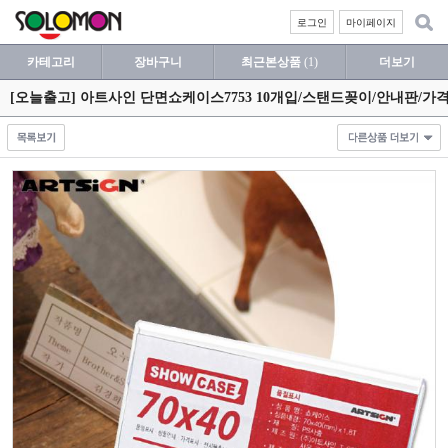
로그인
마이페이지
카테고리
장바구니
최근본상품
(1)
더보기
[오늘출고] 아트사인 단면쇼케이스7753 10개입/스탠드꽂이/안내판/