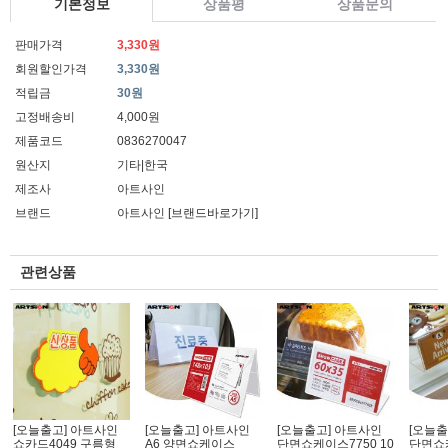
기본정보
상품평
상품문의
판매가격
3,330원
회원할인가격
3,330원
적립금
30원
고정배송비
4,000원
제품코드
0836270047
원산지
기타|한국
제조사
아트사인
브랜드
아트사인
[브랜드바로가기]
관련상품
[오늘출고] 아트사인
[오늘출고] 아트사인
[오늘출고] 아트사인
[오늘출
쇼카드4049 구름형
A6 양면쇼케이스
단면쇼케이스7750 10
단면쇼케