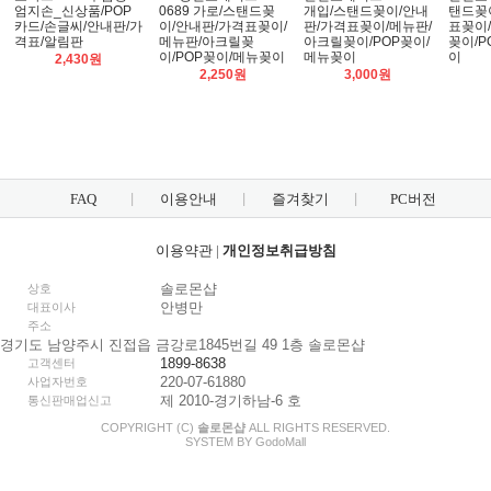
엄지손_신상품/POP
0689 가로/스탠드꽂
개입/스탠드꽂이/안내
탠드꽂
카드/손글씨/안내판/가
이/안내판/가격표꽂이/
판/가격표꽂이/메뉴판/
표꽂이
격표/알림판
메뉴판/아크릴꽂
아크릴꽂이/POP꽂이/
꽂이/P
이/POP꽂이/메뉴꽂이
메뉴꽂이
이
2,430원
2,250원
3,000원
FAQ
이용안내
즐겨찾기
PC버전
이용약관
|
개인정보취급방침
솔로몬샵
상호
안병만
대표이사
주소
경기도 남양주시 진접읍 금강로1845번길 49 1층 솔로몬샵
1899-8638
고객센터
220-07-61880
사업자번호
제 2010-경기하남-6 호
통신판매업신고
COPYRIGHT (C)
솔로몬샵
ALL RIGHTS RESERVED.
SYSTEM BY
Godo
Mall