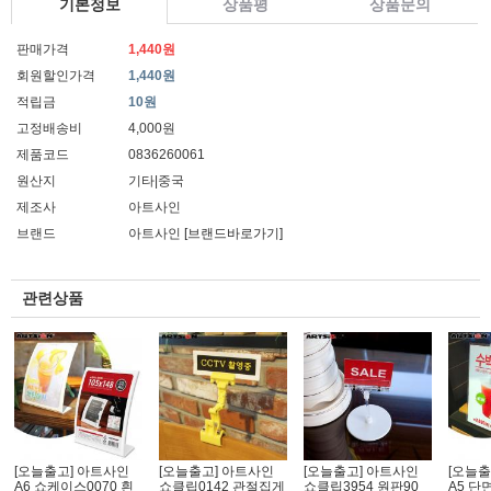
기본정보
상품평
상품문의
판매가격
1,440원
회원할인가격
1,440원
적립금
10원
고정배송비
4,000원
제품코드
0836260061
원산지
기타|중국
제조사
아트사인
브랜드
아트사인
[브랜드바로가기]
관련상품
[오늘출고] 아트사인
[오늘출고] 아트사인
[오늘출고] 아트사인
[오늘출
A6 쇼케이스0070 흰
쇼클립0142 관절집게
쇼클립3954 원판90
A5 