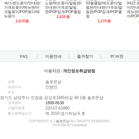
색/스탠드꽂이/안내판/
노랑/메모꽂이/알림판/
50봉클립/메모꽂이/알
0422
가격표꽂이/메뉴판/아
안내판/가격표/알림
림판/안내판/가격표/알
이/안내
크릴꽂이/POP꽂이/메
판/POP집게/POP클립
림판/POP집게/POP클
메뉴판
뉴꽂이
립
이/PO
2,020원
2,830원
3,270원
FAQ
이용안내
즐겨찾기
PC버전
이용약관
|
개인정보취급방침
솔로몬샵
상호
안병만
대표이사
주소
경기도 남양주시 진접읍 금강로1845번길 49 1층 솔로몬샵
1899-8638
고객센터
220-07-61880
사업자번호
제 2010-경기하남-6 호
통신판매업신고
COPYRIGHT (C)
솔로몬샵
ALL RIGHTS RESERVED.
SYSTEM BY
Godo
Mall