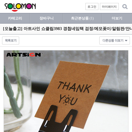
로그인
마이페이지
카테고리
장바구니
최근본상품
(1)
더보기
[오늘출고] 아트사인 쇼클립3983 경첩네임택 검정/메모꽂이/알림판/안