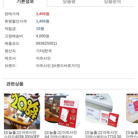
기본정보
상품평
상품문의
판매가격
1,400원
회원할인가격
1,400원
적립금
10원
고정배송비
4,000원
제품코드
0836250011
원산지
기타|한국
제조사
아트사인
브랜드
아트사인
[브랜드바로가기]
관련상품
[오늘출고] 아트사인
[오늘출고] 아트사인
[오늘출고] 아트사인
[오늘출
쇼카드4039 20%OFF
A4 단면쇼케이스
단면쇼케이스7710 50
단면쇼케