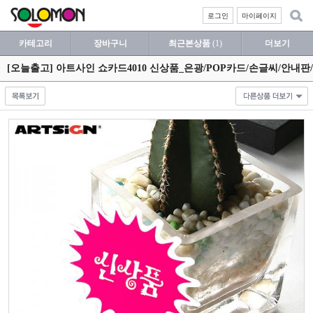
로그인
마이페이지
카테고리
장바구니
최근본상품
(1)
더보기
[오늘출고] 아트사인 쇼카드4010 신상품_은광/POP카드/손글씨/안내