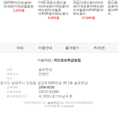
대/POP카드/손글씨/
7740 세로/스탠드꽂
개입/스탠드꽂이/안내
탠드꽂
안내판/가격표/알림판
이/안내판/가격표꽂이/
판/가격표꽂이/메뉴판/
표꽂이
메뉴판/아크릴꽂
아크릴꽂이/POP꽂이/
꽂이/P
2,050원
이/POP꽂이/메뉴꽂이
메뉴꽂이
이
5,000원
27,680원
FAQ
이용안내
즐겨찾기
PC버전
이용약관
|
개인정보취급방침
솔로몬샵
상호
안병만
대표이사
주소
경기도 남양주시 진접읍 금강로1845번길 49 1층 솔로몬샵
1899-8638
고객센터
220-07-61880
사업자번호
제 2010-경기하남-6 호
통신판매업신고
COPYRIGHT (C)
솔로몬샵
ALL RIGHTS RESERVED.
SYSTEM BY
Godo
Mall