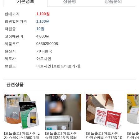
기본정보
상품평
상품문의
판매가격
1,100원
회원할인가격
1,100원
적립금
10원
고정배송비
4,000원
제품코드
0836250008
원산지
기타|한국
제조사
아트사인
브랜드
아트사인
[브랜드바로가기]
관련상품
[오늘출고] 아트사인 L
[오늘출고] 아트사인
[오늘출고] 아트사인
[오늘출
자 쇼케이스4560 1개
쇼클립3943 워블러
단면쇼케이스7753 10
단면쇼케