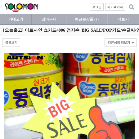
로그인
마이페이지
카테고리
장바구니
최근본상품
(1)
더보기
[오늘출고] 아트사인 쇼카드4006 엄지손_BIG SALE/POP카드/손글씨