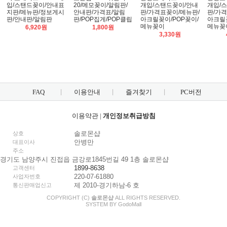
입/스탠드꽂이/안내표
20/메모꽂이/알림판/
개입/스탠드꽂이/안내
개입/
지판/메뉴판/정보게시
안내판/가격표/알림
판/가격표꽂이/메뉴판/
판/가격
판/안내판/알림판
판/POP집게/POP클립
아크릴꽂이/POP꽂이/
아크릴꽂
메뉴꽂이
메뉴꽂
6,920원
1,800원
3,330원
FAQ
이용안내
즐겨찾기
PC버전
이용약관
|
개인정보취급방침
솔로몬샵
상호
안병만
대표이사
주소
경기도 남양주시 진접읍 금강로1845번길 49 1층 솔로몬샵
1899-8638
고객센터
220-07-61880
사업자번호
제 2010-경기하남-6 호
통신판매업신고
COPYRIGHT (C)
솔로몬샵
ALL RIGHTS RESERVED.
SYSTEM BY
Godo
Mall