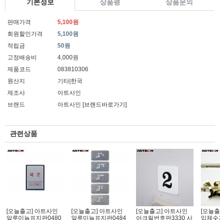
기본정보
상품평
상품문의
판매가격
5,100원
회원할인가격
5,100원
적립금
50원
고정배송비
4,000원
제품코드
083810306
원산지
기타|한국
제조사
아트사인
브랜드
아트사인
[브랜드바로가기]
관련상품
[오늘출고] 아트사인
[오늘출고] 아트사인
[오늘출고] 아트사인
[오늘출
알루미늄표지판0480
알루미늄표지판0484
아크릴번호판3330 사
입체숫