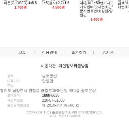
폐문(CLOSED) 4x5.5
1~5(점자) 2.7x1.5
각/흰색 1~50번까지 1
금색/호
개씩판매/숫자번호판/
체번호
1,700원
4,500원
문자번호판/호실판/알
림판
1,400원
FAQ
이용안내
즐겨찾기
PC버전
이용약관
|
개인정보취급방침
솔로몬샵
상호
안병만
대표이사
주소
경기도 남양주시 진접읍 금강로1845번길 49 1층 솔로몬샵
1899-8638
고객센터
220-07-61880
사업자번호
제 2010-경기하남-6 호
통신판매업신고
COPYRIGHT (C)
솔로몬샵
ALL RIGHTS RESERVED.
SYSTEM BY
Godo
Mall