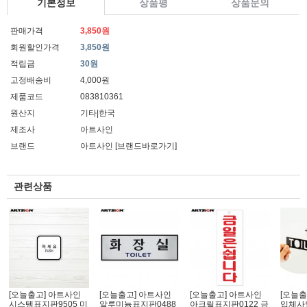
기본정보
상품평
상품문의
판매가격
3,850원
회원할인가격
3,850원
적립금
30원
고정배송비
4,000원
제품코드
083810361
원산지
기타|한국
제조사
아트사인
브랜드
아트사인
[브랜드바로가기]
관련상품
[오늘출고] 아트사인
[오늘출고] 아트사인
[오늘출고] 아트사인
[오늘출
시스템표지판9505 미
알루미늄표지판0488
아크릴표지판0122 금
입체사