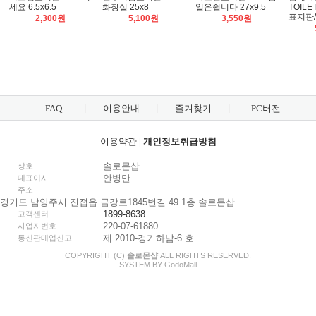
세요 6.5x6.5
화장실 25x8
일은쉽니다 27x9.5
TOILE
표지판
2,300원
5,100원
3,550원
FAQ
이용안내
즐겨찾기
PC버전
이용약관
|
개인정보취급방침
솔로몬샵
상호
안병만
대표이사
주소
경기도 남양주시 진접읍 금강로1845번길 49 1층 솔로몬샵
1899-8638
고객센터
220-07-61880
사업자번호
제 2010-경기하남-6 호
통신판매업신고
COPYRIGHT (C)
솔로몬샵
ALL RIGHTS RESERVED.
SYSTEM BY
Godo
Mall