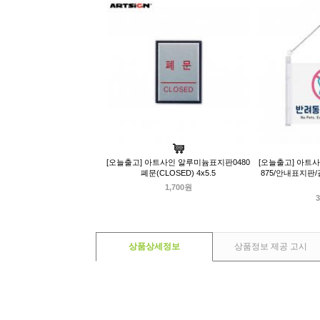
[오늘출고] 아트사인 알루미늄표지판0480
[오늘출고] 아트
폐문(CLOSED) 4x5.5
875/안내표지판
1,700원
3
상품상세정보
상품정보 제공 고시