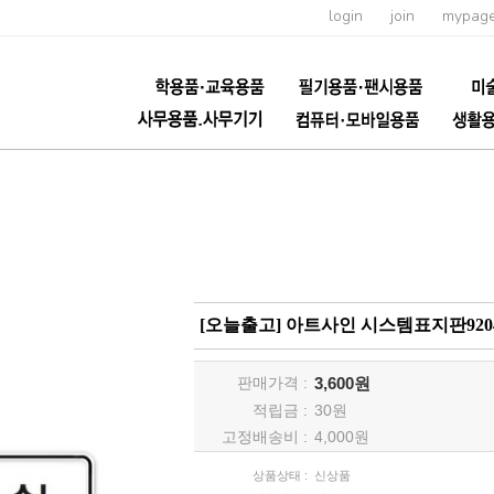
login
join
mypag
[오늘출고] 아트사인 시스템표지판9204 화
판매가격 :
3,600원
적립금 :
30
원
고정배송비 :
4,000원
상품상태 :
신상품