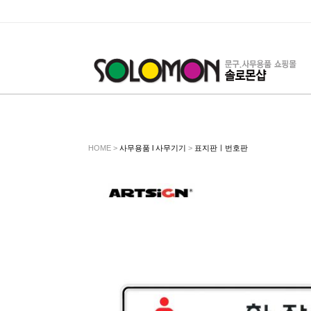
HOME >
사무용품 l 사무기기
>
표지판ㅣ번호판