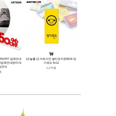
0%OFF 입체안내
[오늘출고] 아트사인 멀티표지판9016 당
판/입체안내판/아크
기세요 5x12
일안내
2,270원
원