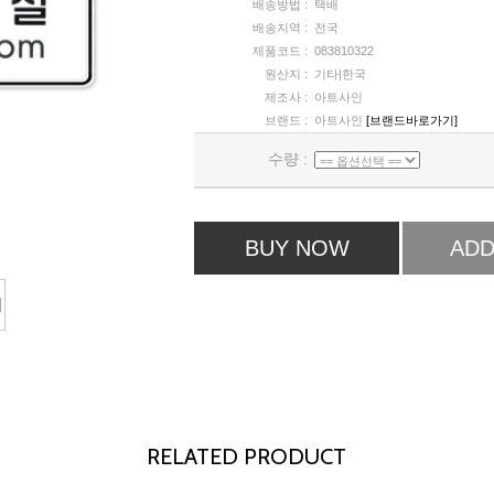
배송방법 :
택배
배송지역 :
전국
제품코드 :
083810322
원산지 :
기타|한국
제조사 :
아트사인
브랜드 :
아트사인
[브랜드바로가기]
수량 :
BUY NOW
ADD
RELATED PRODUCT