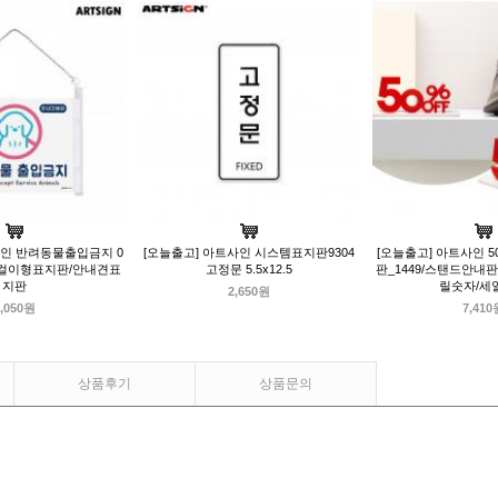
사인 반려동물출입금지 0
[오늘출고] 아트사인 시스템표지판9304
[오늘출고] 아트사인 5
/걸이형표지판/안내견표
고정문 5.5x12.5
판_1449/스탠드안내
지판
릴숫자/세
2,650원
,050원
7,410
상품후기
상품문의