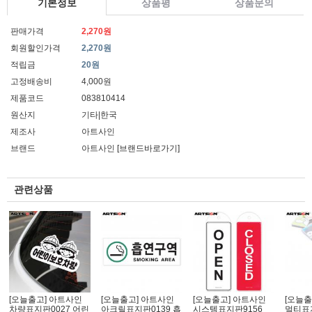
기본정보
상품평
상품문의
판매가격
2,270원
회원할인가격
2,270원
적립금
20원
고정배송비
4,000원
제품코드
083810414
원산지
기타|한국
제조사
아트사인
브랜드
아트사인
[브랜드바로가기]
관련상품
[오늘출고] 아트사인
[오늘출고] 아트사인
[오늘출고] 아트사인
[오늘출
차량표지판0027 어린
아크릴표지판0139 흡
시스템표지판9156
멀티표지