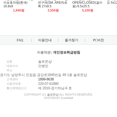
이보호차량(흰색)
연구역(SM..AREA)초
OPEN/CLOSED(걸이
요 5x1
16.8x9
록 27x9.5
용) 8.5x25.5
1,940원
3,550원
5,100원
FAQ
이용안내
즐겨찾기
PC버전
이용약관
|
개인정보취급방침
솔로몬샵
상호
안병만
대표이사
주소
경기도 남양주시 진접읍 금강로1845번길 49 1층 솔로몬샵
1899-8638
고객센터
220-07-61880
사업자번호
제 2010-경기하남-6 호
통신판매업신고
COPYRIGHT (C)
솔로몬샵
ALL RIGHTS RESERVED.
SYSTEM BY
Godo
Mall