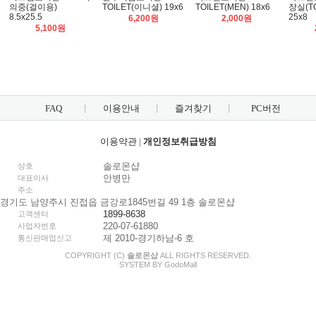
의중(걸이용)
TOILET(이니셜) 19x6
TOILET(MEN) 18x6
장실(T
8.5x25.5
25x8
6,200원
2,000원
5,100원
FAQ
이용안내
즐겨찾기
PC버전
이용약관
|
개인정보취급방침
솔로몬샵
상호
안병만
대표이사
주소
경기도 남양주시 진접읍 금강로1845번길 49 1층 솔로몬샵
1899-8638
고객센터
220-07-61880
사업자번호
제 2010-경기하남-6 호
통신판매업신고
COPYRIGHT (C)
솔로몬샵
ALL RIGHTS RESERVED.
SYSTEM BY
Godo
Mall