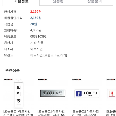
기본정보
상품평
상품문의
판매가격
2,150원
회원할인가격
2,150원
적립금
20원
고정배송비
4,000원
제품코드
083810392
원산지
기타|한국
제조사
아트사인
브랜드
아트사인
[브랜드바로가기]
관련상품
[오늘출고] 아트사인
[오늘출고] 아트사인
[오늘출고] 아트사인
[오늘출
시스템표지판9146 회
알루미늄표지판1543
아크릴표지판3203
아크릴표