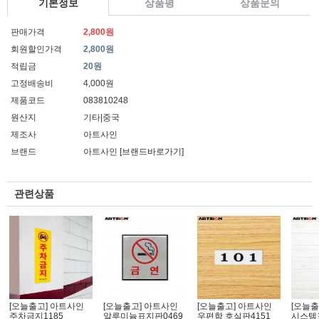
기본정보
상품평
상품문의
판매가격
2,800원
회원할인가격
2,800원
적립금
20원
고정배송비
4,000원
제품코드
083810248
원산지
기타|중국
제조사
아트사인
브랜드
아트사인
[브랜드바로가기]
관련상품
[오늘출고] 아트사인
[오늘출고] 아트사인
[오늘출고] 아트사인
[오늘출
주차금지1185
알루미늄표지판0469
우편함 호실판4151
시스템표