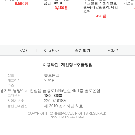
금연 10x10
아크릴흰색/문자번호
기엄금 6
6,560원
판/숫자알림판/입체번
3,150원
호판
450원
FAQ
이용안내
즐겨찾기
PC버전
이용약관
|
개인정보취급방침
솔로몬샵
상호
안병만
대표이사
주소
경기도 남양주시 진접읍 금강로1845번길 49 1층 솔로몬샵
1899-8638
고객센터
220-07-61880
사업자번호
제 2010-경기하남-6 호
통신판매업신고
COPYRIGHT (C)
솔로몬샵
ALL RIGHTS RESERVED.
SYSTEM BY
Godo
Mall