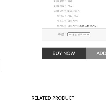
배송방법 :
택배
배송지역 :
전국
제품코드 :
083810172
원산지 :
기타|한국
제조사 :
아트사인
브랜드 :
아트사인
[브랜드바로가기]
수량 :
BUY NOW
ADD
RELATED PRODUCT