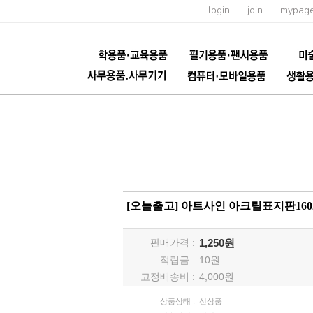
login
join
mypag
[오늘출고] 아트사인 아크릴표지판1602 미
판매가격 :
1,250원
적립금 :
10
원
고정배송비 :
4,000원
상품상태 :
신상품