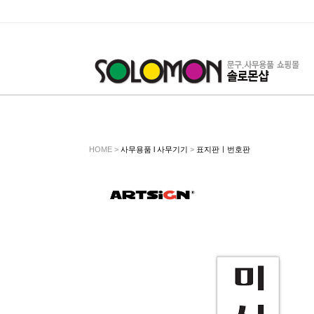
HOME >
사무용품 l 사무기기
>
표지판ㅣ번호판