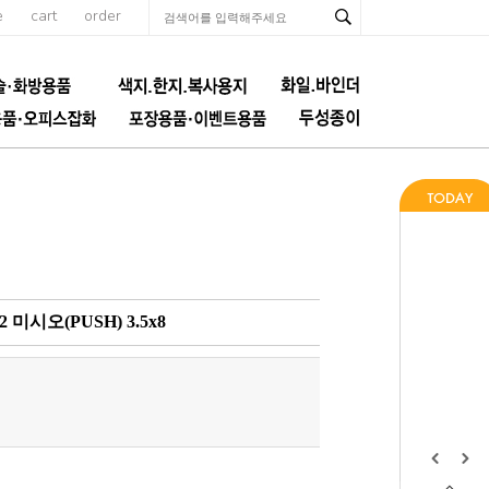
e
cart
order
시오(PUSH) 3.5x8