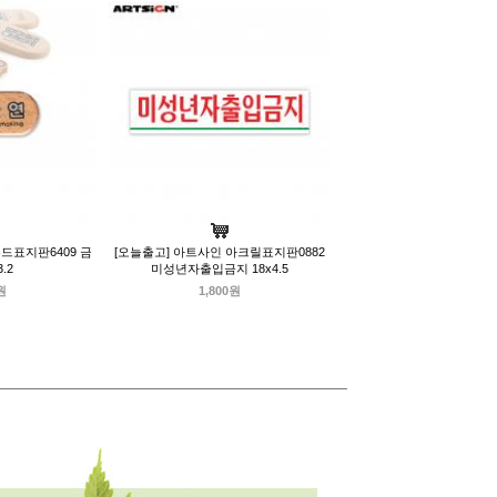
드표지판6409 금
[오늘출고] 아트사인 아크릴표지판0882
3.2
미성년자출입금지 18x4.5
원
1,800원