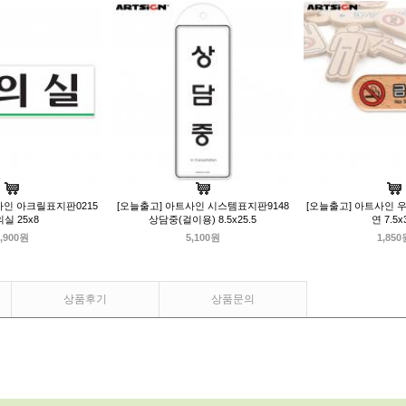
사인 아크릴표지판0215
[오늘출고] 아트사인 시스템표지판9148
[오늘출고] 아트사인 우
실 25x8
상담중(걸이용) 8.5x25.5
연 7.5x
,900원
5,100원
1,850
상품후기
상품문의