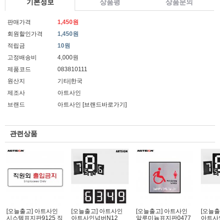
기본정보
상품평
상품문의
판매가격
1,450원
회원할인가격
1,450원
적립금
10원
고정배송비
4,000원
제품코드
083810111
원산지
기타|한국
제조사
아트사인
브랜드
아트사인
[브랜드바로가기]
관련상품
[오늘출고] 아트사인
[오늘출고] 아트사인
[오늘출고] 아트사인
[오늘출
시스템표지판9125 직
아트사인넘버N12
알루미늄표지판0477
아트사