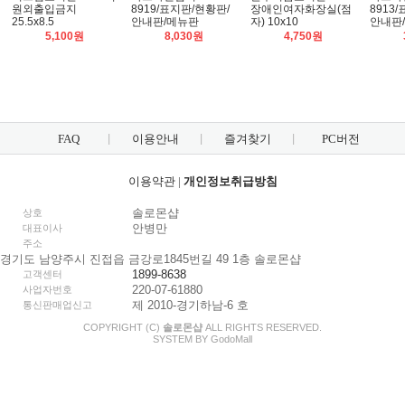
원외출입금지
8919/표지판/현황판/
장애인여자화장실(점
8913
25.5x8.5
안내판/메뉴판
자) 10x10
안내판
5,100원
8,030원
4,750원
FAQ
이용안내
즐겨찾기
PC버전
이용약관
|
개인정보취급방침
솔로몬샵
상호
안병만
대표이사
주소
경기도 남양주시 진접읍 금강로1845번길 49 1층 솔로몬샵
1899-8638
고객센터
220-07-61880
사업자번호
제 2010-경기하남-6 호
통신판매업신고
COPYRIGHT (C)
솔로몬샵
ALL RIGHTS RESERVED.
SYSTEM BY
Godo
Mall