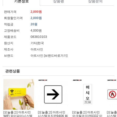
기본정보
상품평
상품문의
판매가격
2,000원
회원할인가격
2,000원
적립금
20원
고정배송비
4,000원
제품코드
083810103
원산지
기타|한국
제조사
아트사인
브랜드
아트사인
[브랜드바로가기]
관련상품
[오늘출고] 아트사인
[오늘출고] 아트사인
[오늘출고] 아트사인
[오늘출
WiFi 와이파이시스템
시스템표지판9406 화
아크릴표지판0332 미
시스템표