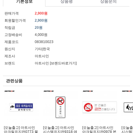
기본정보
상품평
상품문의
판매가격
2,900원
회원할인가격
2,900원
적립금
20원
고정배송비
4,000원
제품코드
083810023
원산지
기타|한국
제조사
아트사인
브랜드
아트사인
[브랜드바로가기]
관련상품
[오늘출고] 아트사인
[오늘출고] 아트사인
[오늘출고] 아트사인
[오늘출
아크릴표지판0773 물
시스템표지판9318 애
아크릴표지판0978 본
시스템표