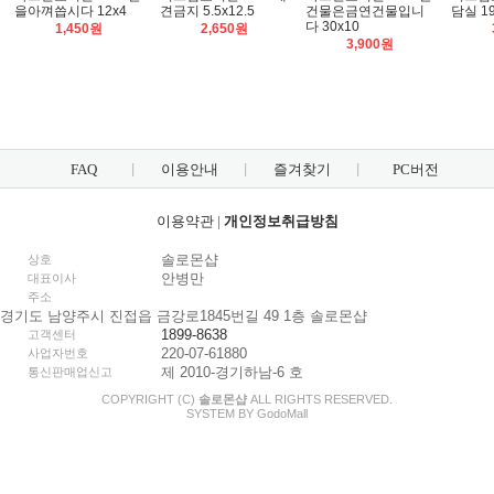
을아껴씁시다 12x4
견금지 5.5x12.5
건물은금연건물입니
담실 19
다 30x10
1,450원
2,650원
3,900원
FAQ
이용안내
즐겨찾기
PC버전
이용약관
|
개인정보취급방침
솔로몬샵
상호
안병만
대표이사
주소
경기도 남양주시 진접읍 금강로1845번길 49 1층 솔로몬샵
1899-8638
고객센터
220-07-61880
사업자번호
제 2010-경기하남-6 호
통신판매업신고
COPYRIGHT (C)
솔로몬샵
ALL RIGHTS RESERVED.
SYSTEM BY
Godo
Mall