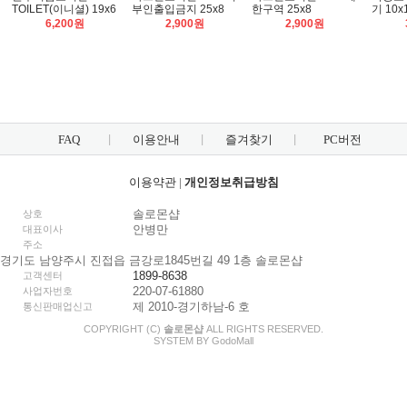
TOILET(이니셜) 19x6
부인출입금지 25x8
한구역 25x8
기 10x
6,200원
2,900원
2,900원
FAQ
이용안내
즐겨찾기
PC버전
이용약관
|
개인정보취급방침
솔로몬샵
상호
안병만
대표이사
주소
경기도 남양주시 진접읍 금강로1845번길 49 1층 솔로몬샵
1899-8638
고객센터
220-07-61880
사업자번호
제 2010-경기하남-6 호
통신판매업신고
COPYRIGHT (C)
솔로몬샵
ALL RIGHTS RESERVED.
SYSTEM BY
Godo
Mall