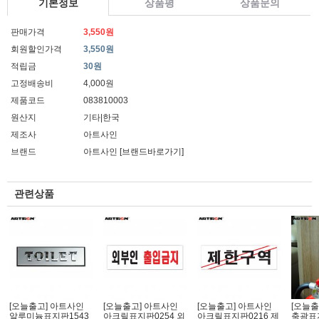
기본정보
상품평
상품문의
판매가격
3,550원
회원할인가격
3,550원
적립금
30원
고정배송비
4,000원
제품코드
083810003
원산지
기타|한국
제조사
아트사인
브랜드
아트사인
[브랜드바로가기]
관련상품
[오늘출고] 아트사인
[오늘출고] 아트사인
[오늘출고] 아트사인
[오늘출
알루미늄표지판1543
아크릴표지판0254 외
아크릴표지판0216 제
축광표지