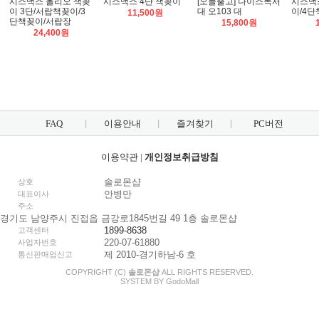
시스맥스 올리오 책꽂
시스맥스 4단 책꽂이
[오늘출고] 나이스독서
시스맥
이 3단/서랍책꽂이/3
대 오103 대
이/4
11,500원
단책꽂이/서랍장
15,800원
24,400원
FAQ
이용안내
즐겨찾기
PC버전
이용약관
|
개인정보취급방침
솔로몬샵
상호
안병만
대표이사
주소
경기도 남양주시 진접읍 금강로1845번길 49 1층 솔로몬샵
1899-8638
고객센터
220-07-61880
사업자번호
제 2010-경기하남-6 호
통신판매업신고
COPYRIGHT (C)
솔로몬샵
ALL RIGHTS RESERVED.
SYSTEM BY
Godo
Mall