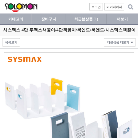
로그인
마이페이지
카테고리
장바구니
최근본상품
(1)
더보기
시스맥스 4단 루맥스책꽃이/4단책꽂이/북엔드/북앤드/시스맥스책꽂이