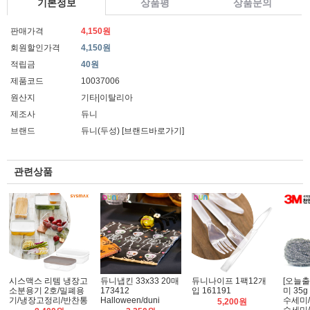
기본정보
상품평
상품문의
판매가격
4,150원
회원할인가격
4,150원
적립금
40원
제품코드
10037006
원산지
기타|이탈리아
제조사
듀니
브랜드
듀니(두성)
[브랜드바로가기]
관련상품
시스맥스 리템 냉장고
듀니냅킨 33x33 20매
듀니나이프 1팩12개
[오늘출
소분용기 2호/밀폐용
173412
입 161191
미 35
기/냉장고정리/반찬통
Halloween/duni
수세미
5,200원