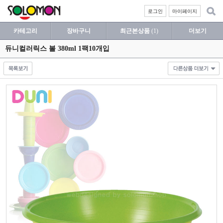
로그인
마이페이지
카테고리
장바구니
최근본상품
(1)
더보기
듀니컬러릭스 볼 380ml 1팩10개입