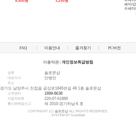
수세미
8,400원
3,250원
세미/
수세미
FAQ
이용안내
즐겨찾기
PC버전
이용약관
|
개인정보취급방침
솔로몬샵
상호
안병만
대표이사
주소
경기도 남양주시 진접읍 금강로1845번길 49 1층 솔로몬샵
1899-8638
고객센터
220-07-61880
사업자번호
제 2010-경기하남-6 호
통신판매업신고
COPYRIGHT (C)
솔로몬샵
ALL RIGHTS RESERVED.
SYSTEM BY
Godo
Mall