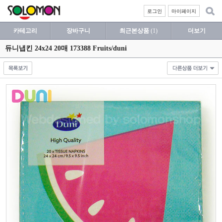
로그인
마이페이지
카테고리
장바구니
최근본상품
(1)
더보기
듀니냅킨 24x24 20매 173388 Fruits/duni