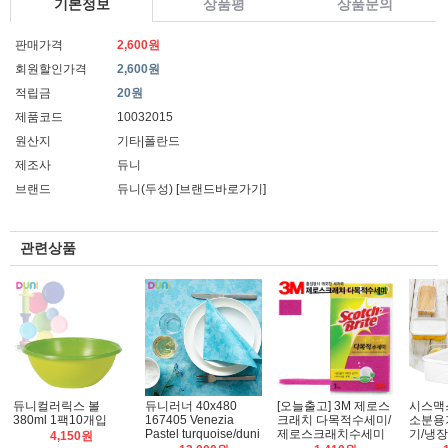
기본정보
상품평
상품문의
판매가격
2,600원
회원할인가격
2,600원
적립금
20원
제품코드
10032015
원산지
기타|폴란드
제조사
듀니
브랜드
듀니(두성)
[브랜드바로가기]
관련상품
듀니컬러릭스 볼
듀니러너 40x480
[오늘출고] 3M 제로스
시스맥
380ml 1팩10개입
167405 Venezia
크래치 다목적수세미/
소분용
Pastel turquoise/duni
제로스크래치수세미
기/냉
4,150원