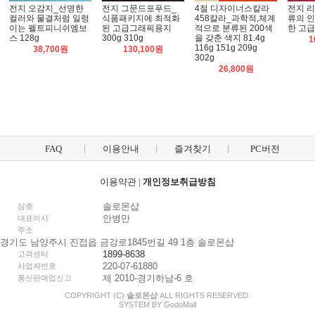
전지 오감지_선명한
전지 그문드포푸드_
4절 디자이너스칼라
전지 
컬러와 물결처럼 일렁
식품패키지에 최적화
458칼라_과학적,체계
류의 인
이는 펠트피니쉬엠보
된 고급그래픽용지
적으로 분류된 200색
한 고급
스 128g
300g 310g
을 갖춘 색지 81.4g
1
116g 151g 209g
38,700원
130,100원
302g
26,800원
FAQ
이용안내
즐겨찾기
PC버전
이용약관
|
개인정보취급방침
솔로몬샵
상호
안병만
대표이사
주소
경기도 남양주시 진접읍 금강로1845번길 49 1층 솔로몬샵
1899-8638
고객센터
220-07-61880
사업자번호
제 2010-경기하남-6 호
통신판매업신고
COPYRIGHT (C)
솔로몬샵
ALL RIGHTS RESERVED.
SYSTEM BY
Godo
Mall