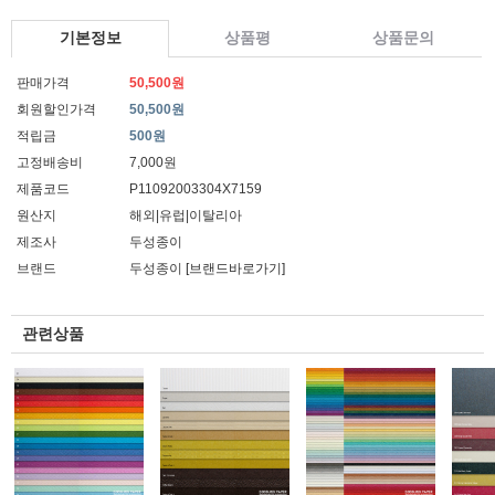
기본정보
상품평
상품문의
판매가격
50,500원
회원할인가격
50,500원
적립금
500원
고정배송비
7,000원
제품코드
P11092003304X7159
원산지
해외|유럽|이탈리아
제조사
두성종이
브랜드
두성종이
[브랜드바로가기]
관련상품