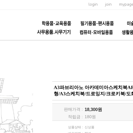
login
join
mypag
A3파브리아노 아카데미아스케치북AP06/1
형/A3스케치북/드로잉지/크로키북/
판매가격 :
18,300원
적립금 :
180
원
상품상태 :
신상품