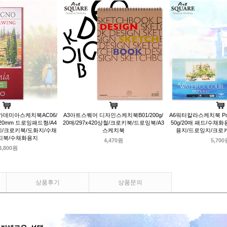
카데미아스케치북AC06/
A3아트스퀘어 디자인스케치북B01/200g/
A6워터칼라스케치북 Pos
x420mm 드로잉패드형/A4
20매/297x420상철/크로키북/드로잉북/A3
50g/20매 패드/수채
/크로키북/도화지/수채
스케치북
용지/드로잉지/크로
치북/수채화용지
4,470원
5,700
3,800원
상품후기
상품문의