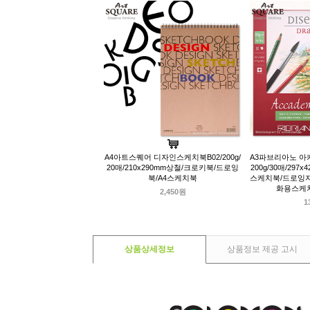
A4아트스퀘어 디자인스케치북B02/200g/
A3파브리아노 아
20매/210x290mm상철/크로키북/드로잉
200g/30매/297
북/A4스케치북
스케치북/드로잉지
화용스케
2,450원
1
상품상세정보
상품정보 제공 고시