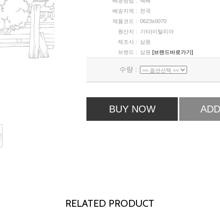
배송방법 :
택배
배송지역 :
전국
제품코드 :
0623s0070
원산지 :
기타|이탈리아
제조사 :
삼원
브랜드 :
삼원
[브랜드바로가기]
수량 :
BUY NOW
ADD
RELATED PRODUCT