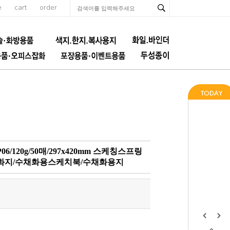
e
cart
order
20g/50매/297x420mm 스케칭스프링
도화지/수채화용스케치북/수채화용지