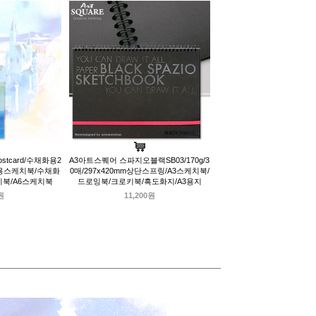
tcard/수채화용2
A3아트스퀘어 스파지오블랙SB03/170g/3
화용스케치북/수채화
0매/297x420mm상단스프링/A3스케치북/
키북/A6스케치북
드로잉북/크로키북/흑도화지/A3용지
원
11,200원