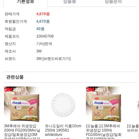
기본정보
상품평
상품문의
판매가격
4,670원
회원할인가격
4,670원
적립금
40원
제품코드
10040708
원산지
기타|한국
제조사
3M
브랜드
3M
[브랜드바로가기]
관련상품
3M후레쉬 위생장갑
듀니도일리 지름10cm
[오늘출고] 3M후레쉬
[오늘출
200매 FG200/3M비닐
250매 180581
위생장갑 100매
브러쉬 
장갑/일회용장갑/3M
white/duni
FG100/비닐장갑/일회