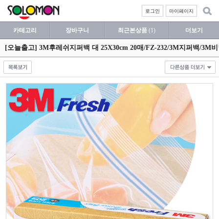
로그인
마이페이지
카테고리
장바구니
최근본상품
(1)
더보기
[오늘출고] 3M후레쉬지퍼백 대 25X30cm 20매/FZ-232/3M지퍼백