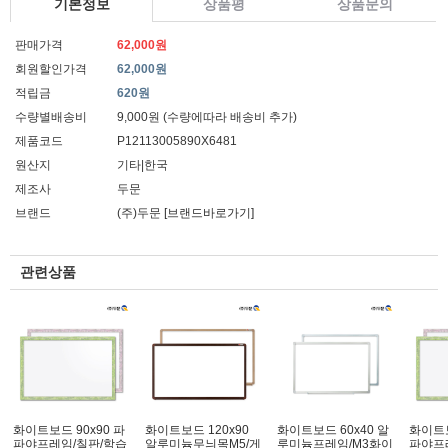
기본정보
상품평
상품문의
판매가격
62,000원
회원할인가격
62,000원
적립금
620원
수량별배송비
9,000원 (수량에따라 배송비 추가)
제품코드
P12113005890X6481
원산지
기타|한국
제조사
두문
브랜드
(주)두문
[브랜드바로가기]
관련상품
화이트보드 90x90 파
화이트보드 120x90
화이트보드 60x40 알
화이트보
파야프레임/칠판/학습
알루미늄무늬목M5/게
루미늄프레임/M3화이
파야프