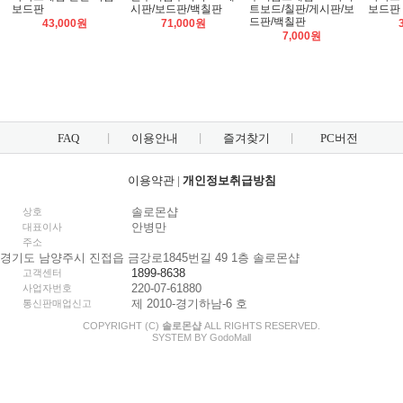
보드판
시판/보드판/백칠판
트보드/칠판/게시판/보
보드판
드판/백칠판
43,000원
71,000원
7,000원
FAQ
이용안내
즐겨찾기
PC버전
이용약관
|
개인정보취급방침
솔로몬샵
상호
안병만
대표이사
주소
경기도 남양주시 진접읍 금강로1845번길 49 1층 솔로몬샵
1899-8638
고객센터
220-07-61880
사업자번호
제 2010-경기하남-6 호
통신판매업신고
COPYRIGHT (C)
솔로몬샵
ALL RIGHTS RESERVED.
SYSTEM BY
Godo
Mall