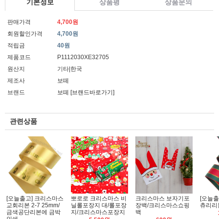
기본정보
상품평
상품문의
판매가격
4,700원
회원할인가격
4,700원
적립금
40원
제품코드
P1112030XE32705
원산지
기타|한국
제조사
보떼
브랜드
보떼
[브랜드바로가기]
관련상품
[오늘출고] 크리스마스
뽀로로 크리스마스 비
크리스마스 보자기포
[오늘출
교회리본 2-7 25mm/
닐롤포장지 대/롤포장
장백/크리스마스쇼핑
츄리리본
금색공단리본에 금박
지/크리스마스포장지
백