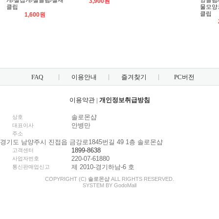
게/철집게/철클립/철재
양클립
3,900원
클립
물모양
클립
1,600원
FAQ
이용안내
즐겨찾기
PC버전
이용약관
|
개인정보취급방침
솔로몬샵
상호
안병만
대표이사
주소
경기도 남양주시 진접읍 금강로1845번길 49 1층 솔로몬샵
1899-8638
고객센터
220-07-61880
사업자번호
제 2010-경기하남-6 호
통신판매업신고
COPYRIGHT (C)
솔로몬샵
ALL RIGHTS RESERVED.
SYSTEM BY
Godo
Mall