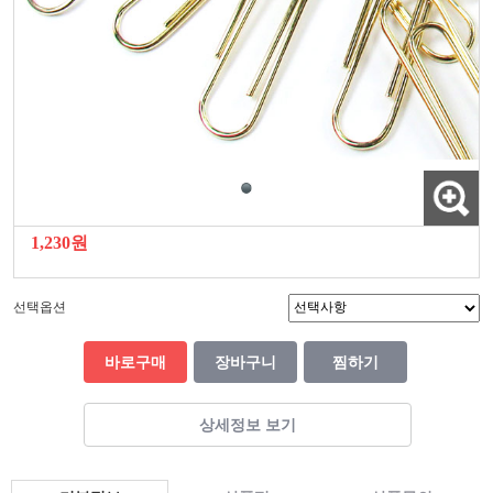
1,230원
선택옵션
바로구매
장바구니
찜하기
상세정보 보기