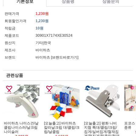
기본정보
상품평
상품문의
판매가격
1,230원
회원할인가격
1,230원
적립금
10원
제품코드
30901X7174XE30524
원산지
기타|한국
제조사
바이하츠
브랜드
바이하츠
[브랜드바로가기]
관련상품
바이하츠 나이스건/날
[오늘출고] 바이하츠
[오늘출고] 평화 나비
포코스
클립나이스러/날크립
칼라날크립 대/클립/크
지협 특대/클립/크립/
종류
나이슬러
립/날클립
집게/실버집게/철재집