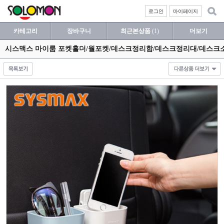
로그인
마이페이지
카테고리
장바구니
최근본상품
(1)
더보기
시스맥스 마이룸 포켓홀더/월포켓/데스크정리함/데스크정리대/데스크