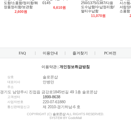
도함/소품함/정리함/화
0145
250/1375/1387/다용
시스템
장품정리함/보관함
도수납함/수납정리함/
서랍장/
6,610원
멀티수납함
소품함
2,600원
11,070원
FAQ
이용안내
즐겨찾기
PC버전
이용약관
|
개인정보취급방침
솔로몬샵
상호
안병만
대표이사
주소
경기도 남양주시 진접읍 금강로1845번길 49 1층 솔로몬샵
1899-8638
고객센터
220-07-61880
사업자번호
제 2010-경기하남-6 호
통신판매업신고
COPYRIGHT (C)
솔로몬샵
ALL RIGHTS RESERVED.
SYSTEM BY
Godo
Mall