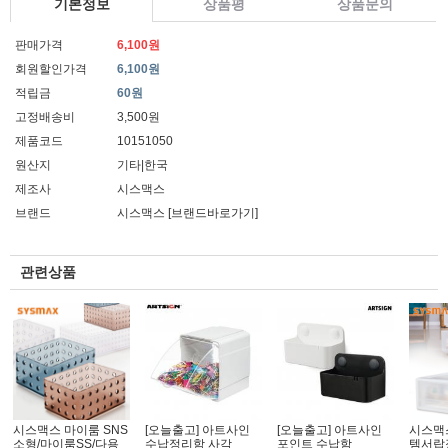
기본정보
상품평
상품문의
판매가격
6,100원
회원할인가격
6,100원
적립금
60원
고정배송비
3,500원
제품코드
10151050
원산지
기타|한국
제조사
시스맥스
브랜드
시스맥스
[브랜드바로가기]
관련상품
시스맥스 마이룸 SNS
[오늘출고] 아트사인
[오늘출고] 아트사인
시스맥
소형/마이룸SS/다용
수납정리함 사각
포인트 수납함
템서랍