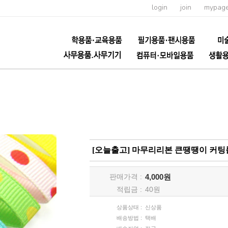
login
join
mypag
[오늘출고] 마무리리본 큰땡땡이 커팅롤 
판매가격 :
4,000원
적립금 :
40
원
상품상태 :
신상품
배송방법 :
택배