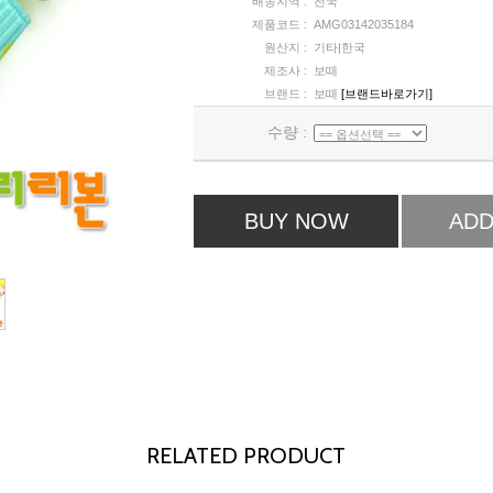
배송지역 :
전국
제품코드 :
AMG03142035184
원산지 :
기타|한국
제조사 :
보떼
브랜드 :
보떼
[브랜드바로가기]
수량 :
BUY NOW
ADD
RELATED PRODUCT