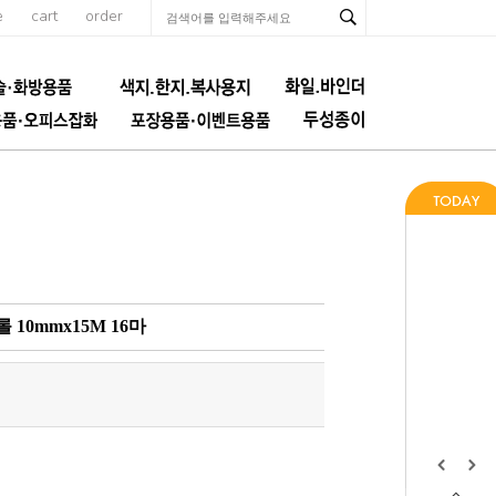
e
cart
order
10mmx15M 16마