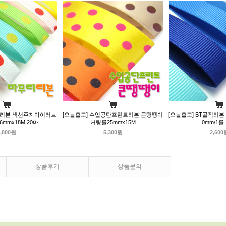
리리본 색선주자아이러브
[오늘출고] 수입공단프린트리본 큰땡땡이
[오늘출고] BT골직리본 커
6mmx18M 20마
커팅롤25mmx15M
0mm/1롤
,800원
5,300원
2,600
상품후기
상품문의