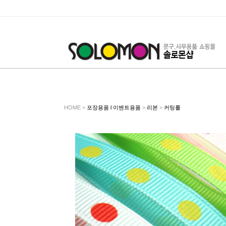
HOME >
포장용품 l 이벤트용품
>
리본
>
커팅롤