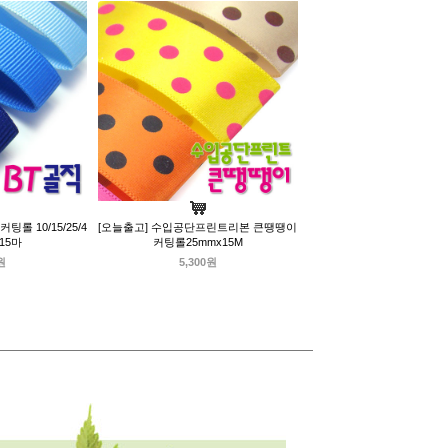
팅롤 10/15/25/4
[오늘출고] 수입공단프린트리본 큰땡땡이
 15마
커팅롤25mmx15M
원
5,300원