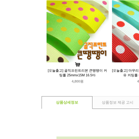
[오늘출고] 골직프린트리본 큰땡땡이 커
[오늘출고] 마무
팅롤 25mmx15M 16.5마
유 커팅롤 
4,800원
4
상품상세정보
상품정보 제공 고시