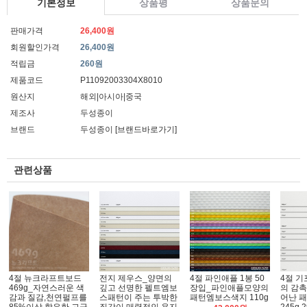
기본정보
상품평
상품문의
판매가격
26,400원
회원할인가격
26,400원
적립금
260원
제품코드
P11092003304X8010
원산지
해외|아시아|중국
제조사
두성종이
브랜드
두성종이
[브랜드바로가기]
관련상품
4절 뉴크라프트보드
전지 제우스_양면의
4절 파인애플 1봉 50
4절 기
469g_자연스러운 색
깊고 선명한 펠트엠보
장입_파인애플모양의
의 감촉
감과 질감,천연펄프를
스패턴이 주는 투박한
패턴엠보스색지 110g
어난 