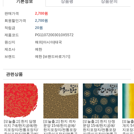
기본정보
상품평
상품문의
판매가격
2,700원
회원할인가격
2,700원
적립금
20원
제품코드
PG11072003010X5572
원산지
해외|아시아|태국
제조사
예한
브랜드
예한
[브랜드바로가기]
관련상품
[오늘출고] 한지 담쟁
[오늘출고] 한지 격자
[오늘출고] 한지 단청
[오늘출
이지 7색/한지공예/한
문양 15색/한지공예/
문양 15색/한지공예/
개지 5
지포장지/전통포장지/
한지포장지/전통포장
한지포장지/전통포장
지포장