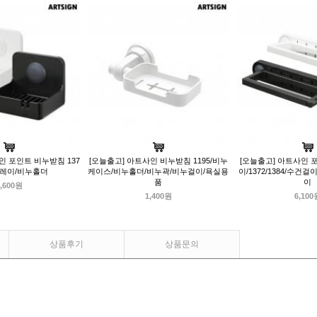
인 포인트 비누받침 137
[오늘출고] 아트사인 비누받침 1195/비누
[오늘출고] 아트사인
트레이/비누홀더
케이스/비누홀더/비누곽/비누걸이/욕실용
이/1372/1384/수건
품
이
,600원
1,400원
6,100
상품후기
상품문의