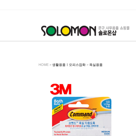
HOME >
생활용품ㅣ오피스잡화
>
욕실용품