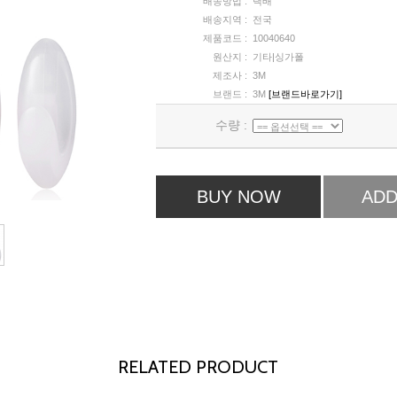
배송방법 :
택배
배송지역 :
전국
제품코드 :
10040640
원산지 :
기타|싱가폴
제조사 :
3M
브랜드 :
3M
[브랜드바로가기]
수량 :
BUY NOW
ADD
RELATED PRODUCT