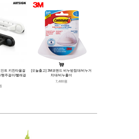
 포인트 키친타올걸
[오늘출고] 3M코맨드 비누받침대/비누거
걸이/행주걸이/빨래걸
치대/비누홀더
7,480원
원