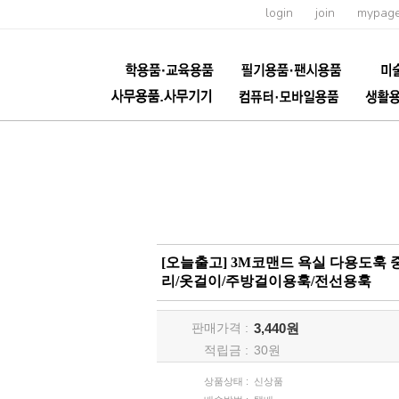
login
join
mypag
[오늘출고] 3M코맨드 욕실 다용도훅
리/옷걸이/주방걸이용훅/전선용훅
판매가격 :
3,440원
적립금 :
30
원
상품상태 :
신상품