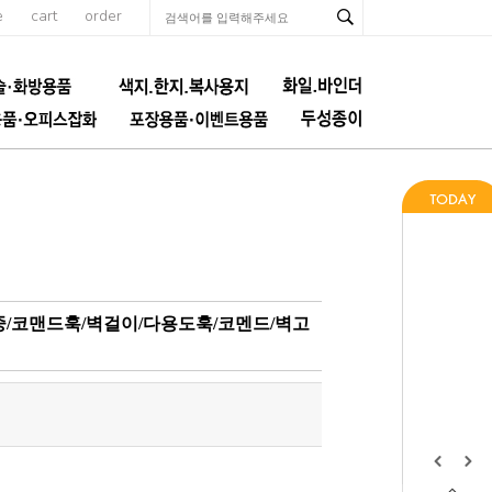
e
cart
order
 중/코맨드훅/벽걸이/다용도훅/코멘드/벽고