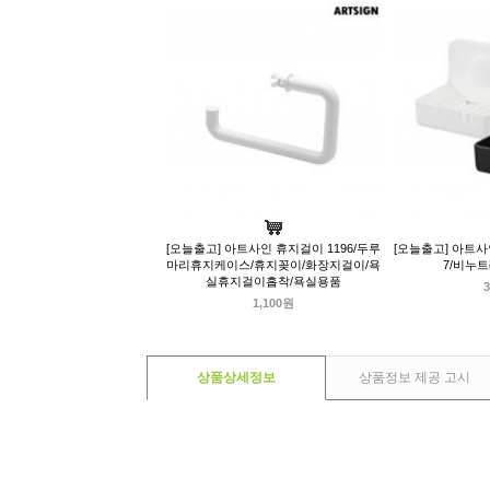
[오늘출고] 아트사인 휴지걸이 1196/두루
[오늘출고] 아트사
마리휴지케이스/휴지꽂이/화장지걸이/욕
7/비누
실휴지걸이흡착/욕실용품
3
1,100원
상품상세정보
상품정보 제공 고시