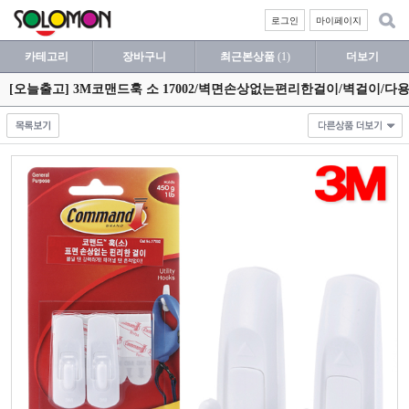
로그인
마이페이지
카테고리
장바구니
최근본상품
(1)
더보기
[오늘출고] 3M코맨드훅 소 17002/벽면손상없는편리한걸이/벽걸이/