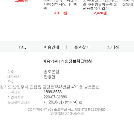
액자/그림액자/사진액
도훅/코멘드/벽고리/옷
액자/
1,560원
자/탁상액자/인테리어
걸이/주방걸이용훅/전
진열대
액
선용훅/수건걸이
4,100원
2,420원
FAQ
이용안내
즐겨찾기
PC버전
이용약관
|
개인정보취급방침
솔로몬샵
상호
안병만
대표이사
주소
경기도 남양주시 진접읍 금강로1845번길 49 1층 솔로몬샵
1899-8638
고객센터
220-07-61880
사업자번호
제 2010-경기하남-6 호
통신판매업신고
COPYRIGHT (C)
솔로몬샵
ALL RIGHTS RESERVED.
SYSTEM BY
Godo
Mall