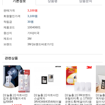
기본정보
상품평
상품문의
판매가격
3,100원
회원할인가격
3,100원
적립금
30원
제품코드
10040601
원산지
기타|미국
제조사
3M
브랜드
3M
[브랜드바로가기]
관련상품
[오늘출고] 아트사인
[오늘출고] 아트사인
[오늘출고] 3M코맨드
[오늘출
집게 흡착행거 4개
스냅액자
유틸리티훅 소 17502/
액자받침
입/5694
3R/4348/4354/테이블
코맨드훅/벽걸이/다용
접이식