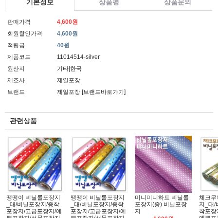
기본정보
상품평
상품문의
판매가격
4,600원
회원할인가격
4,600원
적립금
40원
제품코드
11014514-silver
원산지
기타|한국
제조사
제일포장
브랜드
제일포장
[브랜드바로가기]
관련상품
땡땡이 비닐롤포장지
땡땡이 비닐롤포장지
미니미니하트 비닐롤
체크무
_대/비닐포장지/증착
_대/비닐포장지/증착
포장지(중) 비닐포장
지_대
포장지/고급포장지/예
포장지/고급포장지/예
지
착포장