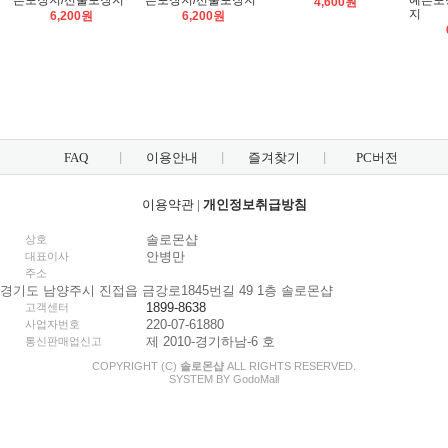
쁜포장지/선물포장지
쁜포장지/선물포장지
예쁜포
4,600원
지
6,200원
6,200원
FAQ
이용안내
즐겨찾기
PC버전
이용약관
|
개인정보취급방침
솔로몬샵
상호
안병만
대표이사
주소
경기도 남양주시 진접읍 금강로1845번길 49 1층 솔로몬샵
1899-8638
고객센터
220-07-61880
사업자번호
제 2010-경기하남-6 호
통신판매업신고
COPYRIGHT (C)
솔로몬샵
ALL RIGHTS RESERVED.
SYSTEM BY
Godo
Mall