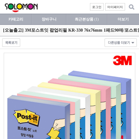
로그인
마이페이지
카테고리
장바구니
최근본상품
(1)
더보기
[오늘출고] 3M포스트잇 팝업리필 KR-330 76x76mm 1패드90매/포