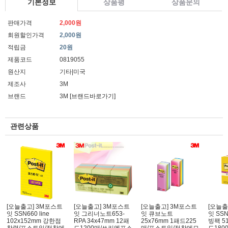
기본정보
상품평
상품문의
판매가격
2,000원
회원할인가격
2,000원
적립금
20원
제품코드
0819055
원산지
기타|미국
제조사
3M
브랜드
3M
[브랜드바로가기]
관련상품
[오늘출고] 3M포스트
[오늘출고] 3M포스트
[오늘출고] 3M포스트
[오늘출
잇 SSN660 line
잇 그리너노트653-
잇 큐브노트
잇 SSN
102x152mm 강한점
RPA 34x47mm 12패
25x76mm 1패드225
빙팩 5