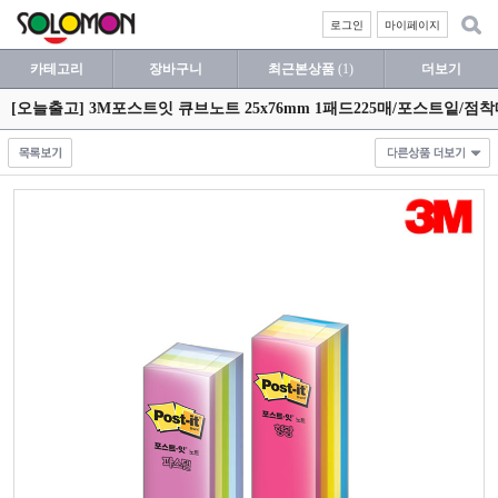
로그인
마이페이지
카테고리
장바구니
최근본상품
(1)
더보기
[오늘출고] 3M포스트잇 큐브노트 25x76mm 1패드225매/포스트잍/