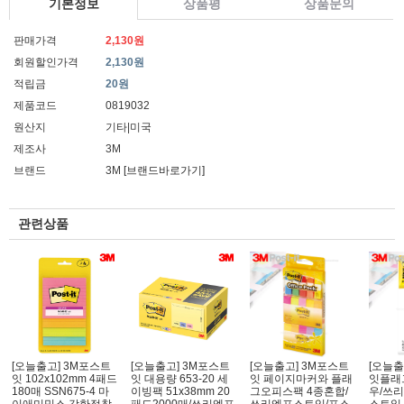
기본정보
상품평
상품문의
판매가격
2,130원
회원할인가격
2,130원
적립금
20원
제품코드
0819032
원산지
기타|미국
제조사
3M
브랜드
3M
[브랜드바로가기]
관련상품
[오늘출고] 3M포스트
[오늘출고] 3M포스트
[오늘출고] 3M포스트
[오늘출
잇 102x102mm 4패드
잇 대용량 653-20 세
잇 페이지마커와 플래
잇플래그
180매 SSN675-4 마
이빙팩 51x38mm 20
그오피스팩 4종혼합/
우/쓰