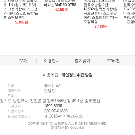
시스맥스 마이룸월포
[오늘출고] 아트사인
[오늘출고] 아트사인
[오늘출
켓 1호/월포켓1호/데
파티션BinD60 0758
원목수납함 4칸
원목수
스크정리함/데스크정
12502/원목정리함/원
1249
4,150원
리대/데스크소품함/플
목보관함/데스크수납
티슈케
리스틱보관함
함/데스크정리함/다용
관함/
도정리함
보관함
5,300원
7,480원
FAQ
이용안내
즐겨찾기
PC버전
이용약관
|
개인정보취급방침
솔로몬샵
상호
안병만
대표이사
주소
경기도 남양주시 진접읍 금강로1845번길 49 1층 솔로몬샵
1899-8638
고객센터
220-07-61880
사업자번호
제 2010-경기하남-6 호
통신판매업신고
COPYRIGHT (C)
솔로몬샵
ALL RIGHTS RESERVED.
SYSTEM BY
Godo
Mall