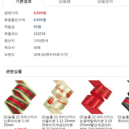
기본정보
상품평
상품문의
판매가격
6,600원
회원할인가격
6,600원
적립금
60원
제품코드
110234
원산지
기타|한국
제조사
보떼
브랜드
보떼
[브랜드바로가기]
관련상품
[오늘출고] 크리스마스
[오늘출고] 크리스마스
[오늘출고] 크리스마스
[오늘출
신츄리리본 1-16
선물리본 1-11 25mm/
눈꽃메탈릭리본 3-10
츄리리본
25mm
연베이지색공단리본
25mm/빨강색공단리