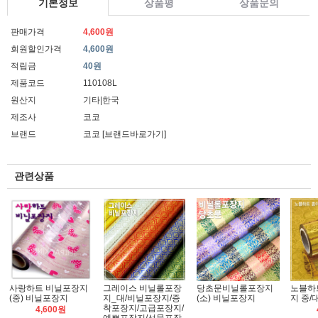
기본정보
상품평
상품문의
판매가격
4,600원
회원할인가격
4,600원
적립금
40원
제품코드
110108L
원산지
기타|한국
제조사
코코
브랜드
코코
[브랜드바로가기]
관련상품
사랑하트 비닐포장지
그레이스 비닐롤포장
당초문비닐롤포장지
노블하
(중) 비닐포장지
지_대/비닐포장지/증
(소) 비닐포장지
지 중/
착포장지/고급포장지/
4,600원