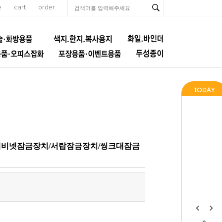
e
cart
order
/캐비넷잠금장치/서랍잠금장치/씽크대잠금