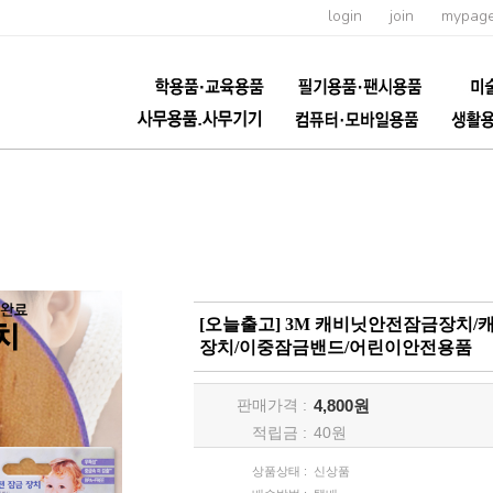
login
join
mypag
[오늘출고] 3M 캐비닛안전잠금장치
장치/이중잠금밴드/어린이안전용품
판매가격 :
4,800원
적립금 :
40
원
상품상태 :
신상품