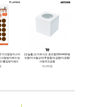
12 미끄럼방지스티
[오늘출고] 아트사인 응모함200/4400/응
미끄럼방지패드/논
모함/아크릴상자/추첨함/모금함/식권함/
드/흠집방지패드
사랑의모금함
원
30,080원