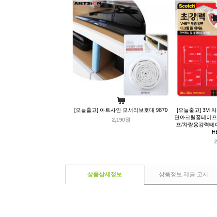
[오늘출고] 아트사인 모서리보호대 9870
[오늘출고] 3M
면아크릴폼테이프4
2,190원
프/차량용강력테이
H
2
상품상세정보
상품정보 제공 고시