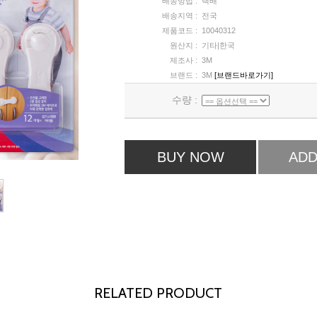
배송방법 :
택배
배송지역 :
전국
제품코드 :
10040312
원산지 :
기타|한국
제조사 :
3M
브랜드 :
3M
[브랜드바로가기]
수량 :
BUY NOW
ADD
RELATED PRODUCT