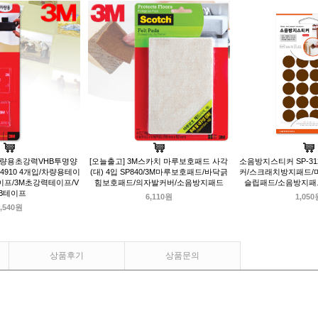
 차량용초강력VHB투명양
[오늘출고] 3M스카치 마루보호패드 사각
소음방지스티커 SP-3
910 4개입/차량용테이
(대) 4입 SP840/3M마루보호패드/바닥긁
커/스크래치방지패드/
프/3M초강력테이프/V
힘보호패드/의자발커버/소음방지패드
슬립패드/소음방지패
B테이프
6,110원
1,050
,540원
상품후기
상품문의