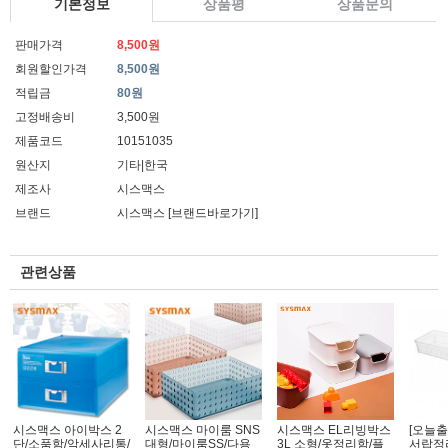
기본정보
상품평
상품문의
판매가격
8,500원
회원할인가격
8,500원
적립금
80원
고정배송비
3,500원
제품코드
10151035
원산지
기타|한국
제조사
시스맥스
브랜드
시스맥스
[브랜드바로가기]
관련상품
시스맥스 아이박스 2
시스맥스 마이룸 SNS
시스맥스 EL리빙박스
[오늘출
단/소품함/악세사리통/
대형/마이룸SS/다용
3L 소형/옷정리함/플
서랍정리