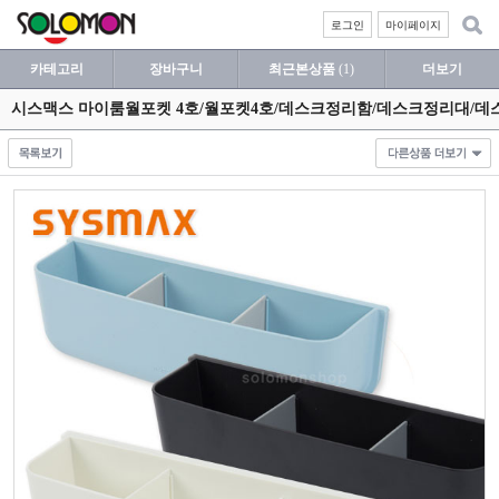
로그인
마이페이지
카테고리
장바구니
최근본상품
(1)
더보기
시스맥스 마이룸월포켓 4호/월포켓4호/데스크정리함/데스크정리대/