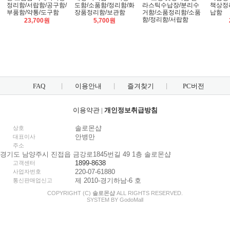
정리함/서랍함/공구함/
도함/소품함/정리함/화
라스틱수납장/분리수
책상정
부품함/약통/도구함
장품정리함/보관함
거함/소품정리함/소품
납함
함/정리함/서랍함
23,700원
5,700원
FAQ
이용안내
즐겨찾기
PC버전
이용약관
|
개인정보취급방침
솔로몬샵
상호
안병만
대표이사
주소
경기도 남양주시 진접읍 금강로1845번길 49 1층 솔로몬샵
1899-8638
고객센터
220-07-61880
사업자번호
제 2010-경기하남-6 호
통신판매업신고
COPYRIGHT (C)
솔로몬샵
ALL RIGHTS RESERVED.
SYSTEM BY
Godo
Mall