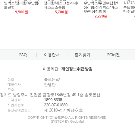
빙박스/정리함/수납함/
정리함/데스크정리대/
수납박스/투명수납함/
1/137
보관함
데스크소품함
정리함/정리박스/바스
수납함
켓/책상정리함
티수납
9,500원
5,700원
2,270원
FAQ
이용안내
즐겨찾기
PC버전
이용약관
|
개인정보취급방침
솔로몬샵
상호
안병만
대표이사
주소
경기도 남양주시 진접읍 금강로1845번길 49 1층 솔로몬샵
1899-8638
고객센터
220-07-61880
사업자번호
제 2010-경기하남-6 호
통신판매업신고
COPYRIGHT (C)
솔로몬샵
ALL RIGHTS RESERVED.
SYSTEM BY
Godo
Mall