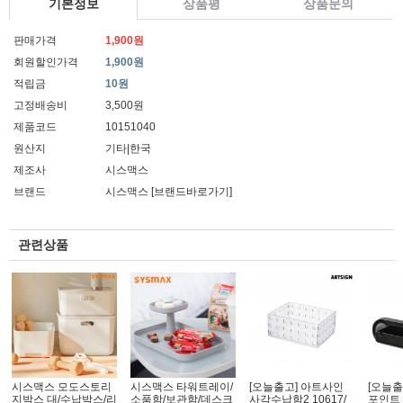
기본정보
상품평
상품문의
판매가격
1,900원
회원할인가격
1,900원
적립금
10원
고정배송비
3,500원
제품코드
10151040
원산지
기타|한국
제조사
시스맥스
브랜드
시스맥스
[브랜드바로가기]
관련상품
시스맥스 모도스토리
시스맥스 타워트레이/
[오늘출고] 아트사인
[오늘출
지박스 대/수납박스/리
소품함/보관함/데스크
사각수납함2 10617/
포인트