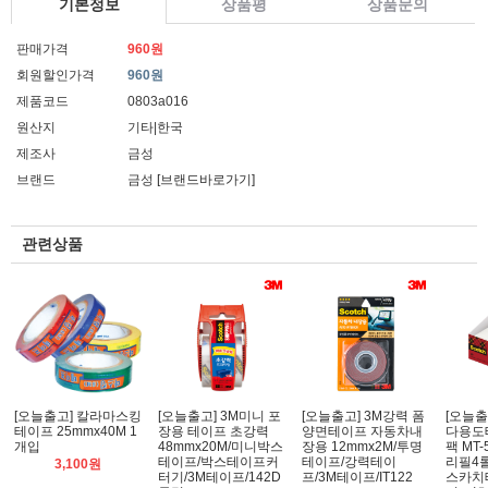
기본정보
상품평
상품문의
판매가격
960원
회원할인가격
960원
제품코드
0803a016
원산지
기타|한국
제조사
금성
브랜드
금성
[브랜드바로가기]
관련상품
[오늘출고] 칼라마스킹
[오늘출고] 3M미니 포
[오늘출고] 3M강력 폼
[오늘출
테이프 25mmx40M 1
장용 테이프 초강력
양면테이프 자동차내
다용도
개입
48mmx20M/미니박스
장용 12mmx2M/투명
팩 MT
테이프/박스테이프커
테이프/강력테이
리필4롤
3,100원
터기/3M테이프/142D
프/3M테이프/IT122
스카치