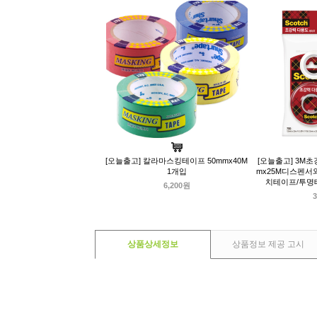
[오늘출고] 칼라마스킹테이프 50mmx40M
[오늘출고] 3M초
1개입
mx25M디스펜서와
치테이프/투명
6,200원
3
상품상세정보
상품정보 제공 고시