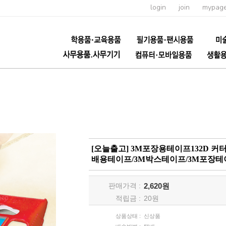
login
join
mypag
[오늘출고] 3M포장용테이프132D 커터
배용테이프/3M박스테이프/3M포장테
판매가격 :
2,620원
적립금 :
20
원
상품상태 :
신상품