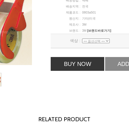
배송방법 :
택배
배송지역 :
전국
제품코드 :
0803a501
원산지 :
기타|미국
제조사 :
3M
브랜드 :
3M
[브랜드바로가기]
색상 :
BUY NOW
ADD
RELATED PRODUCT