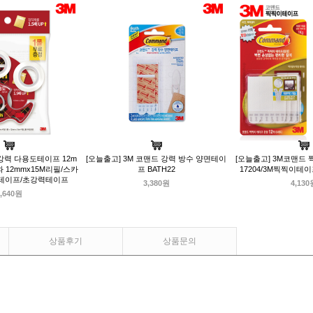
강력 다용도테이프 12m
[오늘출고] 3M 코맨드 강력 방수 양면테이
[오늘출고] 3M코맨드
 12mmx15M리필/스카
프 BATH22
17204/3M찍찍이테
테이프/초강력테이프
3,380원
4,130
,640원
상품후기
상품문의