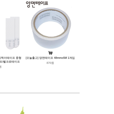
 찍찍이테이프 중형
[오늘출고] 양면테이프 48mmx6M 1개입
이프/벨크로테이프
870원
원