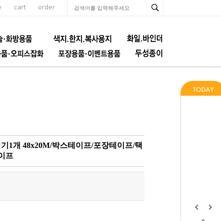
e
cart
order
기1개 48x20M/박스테이프/포장테이프/택
이프